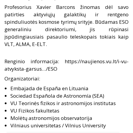
Profesorius Xavier Barcons žinomas dėl savo
patirties aktyviųjų galaktikų ir rentgeno
spinduliuotės kosmose tyrimų srityje. Būdamas
ESO
generaliniu direktoriumi, jis rūpinasi
įspūdingiausiais pasaulio teleskopais tokiais kaip
VLT, ALMA, E-ELT.
Renginio informacija:
https://naujienos.vu.lt/i-vu-
atvyksta-garsus…/
ESO
Organizatoriai:
Embajada de España en Lituania
Sociedad Española de Astronomía (SEA)
VU Teorinės fizikos ir astronomijos institutas
VU Fizikos fakultetas
Molėtų astronomijos observatorija
Vilniaus universitetas / Vilnius University