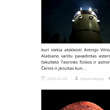
kuri siekia atskleisti Antrojo Viln
Alabiano vardu pavadintas astero
fakulteto Teorinės fizikos ir astr
Černis ir jėzuitas kun….
2026-02-03
Observatorija