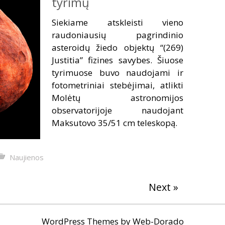
tyrimų
Siekiame atskleisti vieno
raudoniausių pagrindinio
asteroidų žiedo objektų “(269)
Justitia” fizines savybes. Šiuose
tyrimuose buvo naudojami ir
fotometriniai stebėjimai, atlikti
Molėtų astronomijos
observatorijoje naudojant
Maksutovo 35/51 cm teleskopą.
Naujienos
Next »
WordPress Themes by
Web-Dorado