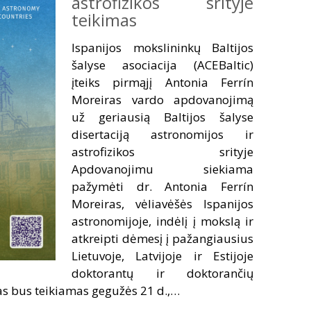
astrofizikos srityje
teikimas
Ispanijos mokslininkų Baltijos
šalyse asociacija (ACEBaltic)
įteiks pirmąjį Antonia Ferrín
Moreiras vardo apdovanojimą
už geriausią Baltijos šalyse
disertaciją astronomijos ir
astrofizikos srityje
Apdovanojimu siekiama
pažymėti dr. Antonia Ferrín
Moreiras, vėliavėšės Ispanijos
astronomijoje, indėlį į mokslą ir
atkreipti dėmesį į pažangiausius
Lietuvoje, Latvijoje ir Estijoje
doktorantų ir doktorančių
s bus teikiamas gegužės 21 d.,…