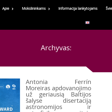
Apie
Mokslininkams
Informacija lankytojams
Švi
Archyvas:
Antonia Ferrín
Moreiras apdovanojimo
už geriausią Baltijos
šalyse disertaciją
astronomijos ir