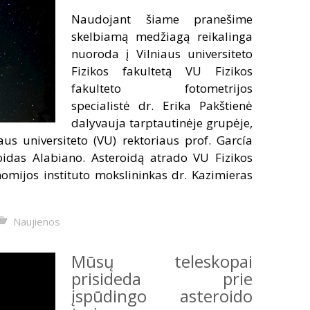
Naudojant šiame pranešime
skelbiamą medžiagą reikalinga
nuoroda į Vilniaus universiteto
Fizikos fakultetą VU Fizikos
fakulteto fotometrijos
specialistė dr. Erika Pakštienė
dalyvauja tarptautinėje grupėje,
iaus universiteto (VU) rektoriaus prof. García
idas Alabiano. Asteroidą atrado VU Fizikos
onomijos instituto mokslininkas dr. Kazimieras
Naujienos
Mūsų teleskopai
prisideda prie
įspūdingo asteroido