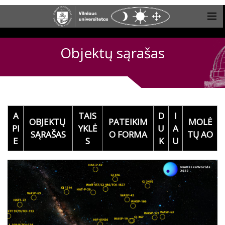
Objektų sąrašas
A
TAIS
D
I
OBJEKTŲ
PATEIKIM
MOLĖ
PI
YKLĖ
U
A
SĄRAŠAS
O FORMA
TŲ AO
E
S
K
U