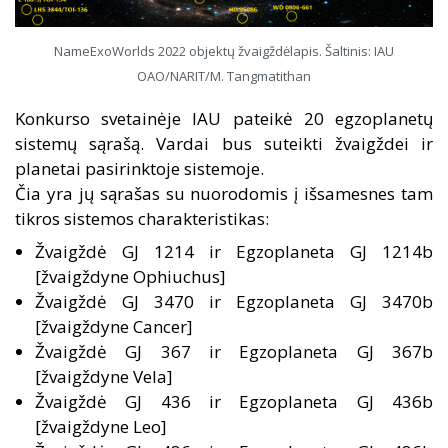
NameExoWorlds 2022 objektų žvaigždėlapis. Šaltinis: IAU
OAO/NARIT/M. Tangmatithan
Konkurso svetainėje IAU pateikė 20 egzoplanetų
sistemų sąrašą. Vardai bus suteikti žvaigždei ir
planetai pasirinktoje sistemoje.
Čia yra jų sąrašas su nuorodomis į išsamesnes tam
tikros sistemos charakteristikas:
Žvaigždė GJ 1214 ir Egzoplaneta GJ 1214b
[žvaigždyne Ophiuchus]
Žvaigždė GJ 3470 ir Egzoplaneta GJ 3470b
[žvaigždyne Cancer]
Žvaigždė GJ 367 ir Egzoplaneta GJ 367b
[žvaigždyne Vela]
Žvaigždė GJ 436 ir Egzoplaneta GJ 436b
[žvaigždyne Leo]