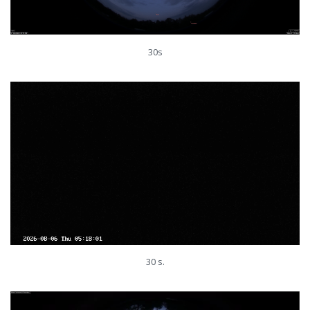
30s
30 s.