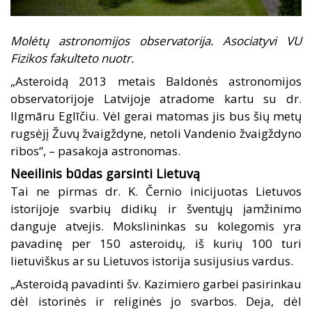
Molėtų astronomijos observatorija. Asociatyvi VU
Fizikos fakulteto nuotr.
„Asteroidą 2013 metais Baldonės astronomijos
observatorijoje Latvijoje atradome kartu su dr.
Ilgmāru Eglīčiu. Vėl gerai matomas jis bus šių metų
rugsėjį Žuvų žvaigždyne, netoli Vandenio žvaigždyno
ribos“, – pasakoja astronomas.
Neeilinis būdas garsinti Lietuvą
Tai ne pirmas dr. K. Černio inicijuotas Lietuvos
istorijoje svarbių didikų ir šventųjų įamžinimo
danguje atvejis. Mokslininkas su kolegomis yra
pavadinę per 150 asteroidų, iš kurių 100 turi
lietuviškus ar su Lietuvos istorija susijusius vardus.
„Asteroidą pavadinti šv. Kazimiero garbei pasirinkau
dėl istorinės ir religinės jo svarbos. Deja, dėl