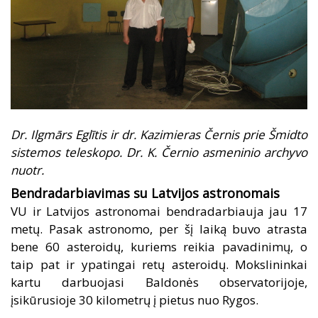
Dr. Ilgmārs Eglītis ir dr. Kazimieras Černis prie Šmidto
sistemos teleskopo. Dr. K. Černio asmeninio archyvo
nuotr.
Bendradarbiavimas su Latvijos astronomais
VU ir Latvijos astronomai bendradarbiauja jau 17
metų. Pasak astronomo, per šį laiką buvo atrasta
bene 60 asteroidų, kuriems reikia pavadinimų, o
taip pat ir ypatingai retų asteroidų. Mokslininkai
kartu darbuojasi Baldonės observatorijoje,
įsikūrusioje 30 kilometrų į pietus nuo Rygos.