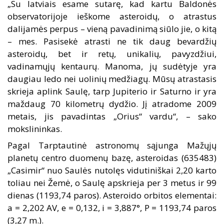
„Su latviais esame sutarę, kad kartu Baldonės
observatorijoje ieškome asteroidų, o atrastus
dalijamės perpus – vieną pavadinimą siūlo jie, o kitą
– mes. Pasisekė atrasti ne tik daug bevardžių
asteroidų, bet ir retų, unikalių, pavyzdžiui,
vadinamųjų kentaurų. Manoma, jų sudėtyje yra
daugiau ledo nei uolinių medžiagų. Mūsų atrastasis
skrieja aplink Saulę, tarp Jupiterio ir Saturno ir yra
maždaug 70 kilometrų dydžio. Jį atradome 2009
metais, jis pavadintas „Orius“ vardu“, – sako
mokslininkas.
Pagal Tarptautinė astronomų sąjunga Mažųjų
planetų centro duomenų bazę, asteroidas (635483)
„Casimir“ nuo Saulės nutolęs vidutiniškai 2,20 karto
toliau nei Žemė, o Saulę apskrieja per 3 metus ir 99
dienas (1193,74 paros). Asteroido orbitos elementai:
a = 2,202 AV, e = 0,132, i = 3,887°, P = 1193,74 paros
(3,27 m.).