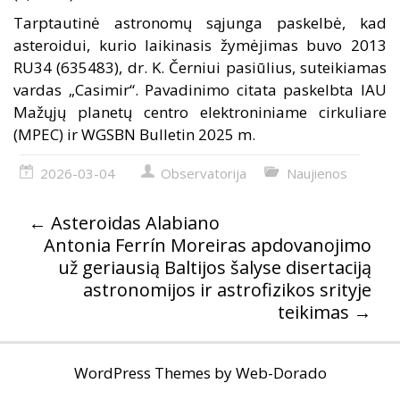
Tarptautinė astronomų sąjunga paskelbė, kad
asteroidui, kurio laikinasis žymėjimas buvo 2013
RU34 (635483), dr. K. Černiui pasiūlius, suteikiamas
vardas „Casimir“. Pavadinimo citata paskelbta IAU
Mažųjų planetų centro elektroniniame cirkuliare
(MPEC) ir
WGSBN Bulletin 2025 m.
2026-03-04
Observatorija
Naujienos
←
Asteroidas Alabiano
Antonia Ferrín Moreiras apdovanojimo
už geriausią Baltijos šalyse disertaciją
astronomijos ir astrofizikos srityje
teikimas
→
WordPress Themes by
Web-Dorado