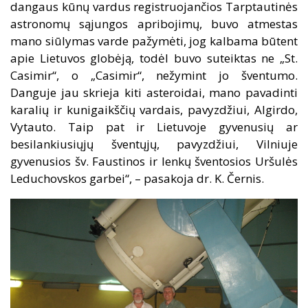
dangaus kūnų vardus registruojančios Tarptautinės
astronomų sąjungos apribojimų, buvo atmestas
mano siūlymas varde pažymėti, jog kalbama būtent
apie Lietuvos globėją, todėl buvo suteiktas ne „St.
Casimir“, o „Casimir“, nežymint jo šventumo.
Danguje jau skrieja kiti asteroidai, mano pavadinti
karalių ir kunigaikščių vardais, pavyzdžiui, Algirdo,
Vytauto. Taip pat ir Lietuvoje gyvenusių ar
besilankiusiųjų šventųjų, pavyzdžiui, Vilniuje
gyvenusios šv. Faustinos ir lenkų šventosios Uršulės
Leduchovskos garbei“, – pasakoja dr. K. Černis.