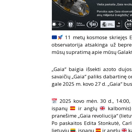
11 metų kosmose skriejęs E
observatorija atsakinga už bepr
mūsų supratimą apie mūsų Galakt
„Gaia“ baigia išsekti azoto dujos
savaičių „Gaia“ paliks dabartinę or
gale 2025 m. kovo 27 d. „Gaia“ bus 
2025 kovo mėn. 30 d., 14:00, 
ispanų
ir anglų
kalbomis) 
pranešime „Gaia revoliucija“ (liet
Po paskaitos Edita Stonkutė, Carl
lietuvių
, ispanų
ir anglų
k