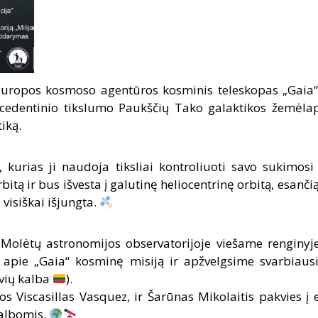
uropos kosmoso agentūros kosminis teleskopas „Gaia“ 
ecedentinio tikslumo Paukščių Tako galaktikos žemėla
iką.
, kurias ji naudoja tiksliai kontroliuoti savo sukimosi
bitą ir bus išvesta į galutinę heliocentrinę orbitą, esanči
visiškai išjungta.
Molėtų astronomijos observatorijoje viešame renginyj
apie „Gaia“ kosminę misiją ir apžvelgsime svarbiaus
uvių kalba
).
os Viscasillas Vasquez, ir Šarūnas Mikolaitis pakvies į
albomis.