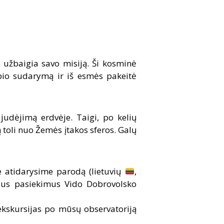
užbaigia savo misiją. Ši kosminė
pio sudarymą ir iš esmės pakeitė
 judėjimą erdvėje. Taigi, po kelių
ą toli nuo Žemės įtakos sferos. Galų
e atidarysime parodą (lietuvių
,
ius pasiekimus Vido Dobrovolsko
 ekskursijas po mūsų observatoriją