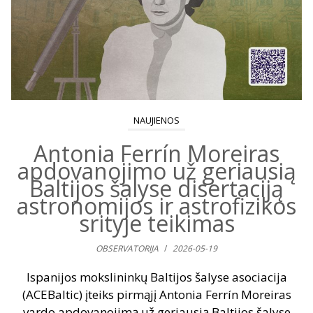
NAUJIENOS
Antonia Ferrín Moreiras
apdovanojimo už geriausią
Baltijos šalyse disertaciją
astronomijos ir astrofizikos
srityje teikimas
OBSERVATORIJA
/
2026-05-19
Ispanijos mokslininkų Baltijos šalyse asociacija
(ACEBaltic) įteiks pirmąjį Antonia Ferrín Moreiras
vardo apdovanojimą už geriausią Baltijos šalyse