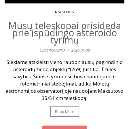
NAUJIENOS
Mūsų teleskopai prisideda
prie įspūdingo asteroido
tyrimų
OBSERVATORIJA
/
2026-01-30
Siekiame atskleisti vieno raudoniausių pagrindinio
asteroidų žiedo objektų “(269) Justitia” fizines
savybes. Šiuose tyrimuose buvo naudojami ir
fotometriniai stebėjimai, atlikti Molėtų
astronomijos observatorijoje naudojant Maksutovo
35/51 cm teleskopą.
Read More