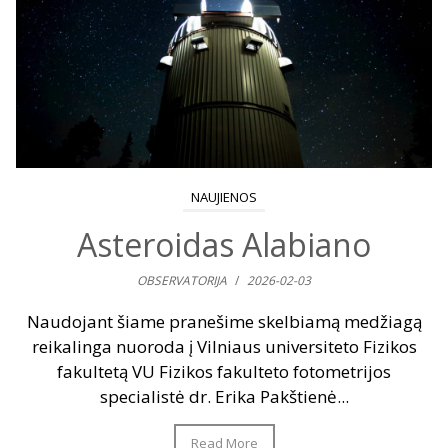
NAUJIENOS
Asteroidas Alabiano
OBSERVATORIJA
/
2026-02-03
Naudojant šiame pranešime skelbiamą medžiagą
reikalinga nuoroda į Vilniaus universiteto Fizikos
fakultetą VU Fizikos fakulteto fotometrijos
specialistė dr. Erika Pakštienė...
Read More