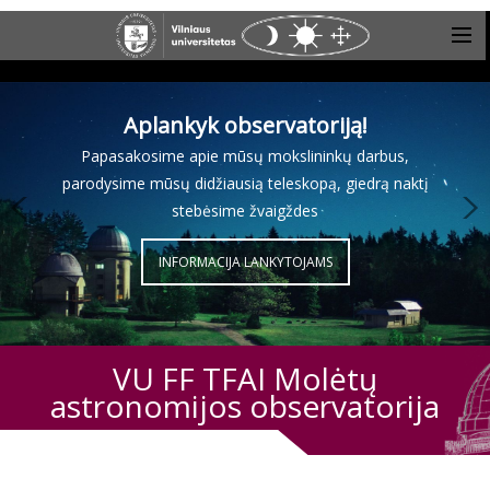
Aplankyk observatoriją!
Papasakosime apie mūsų mokslininkų darbus,
parodysime mūsų didžiausią teleskopą, giedrą naktį
stebėsime žvaigždes
INFORMACIJA LANKYTOJAMS
VU FF TFAI Molėtų
astronomijos observatorija