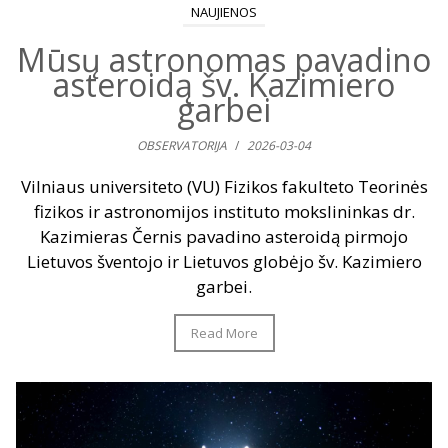
NAUJIENOS
Mūsų astronomas pavadino
asteroidą šv. Kazimiero
garbei
OBSERVATORIJA
/
2026-03-04
Vilniaus universiteto (VU) Fizikos fakulteto Teorinės
fizikos ir astronomijos instituto mokslininkas dr.
Kazimieras Černis pavadino asteroidą pirmojo
Lietuvos šventojo ir Lietuvos globėjo šv. Kazimiero
garbei.
Read More