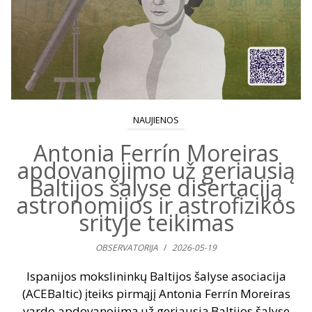
NAUJIENOS
Antonia Ferrín Moreiras
apdovanojimo už geriausią
Baltijos šalyse disertaciją
astronomijos ir astrofizikos
srityje teikimas
OBSERVATORIJA
/
2026-05-19
Ispanijos mokslininkų Baltijos šalyse asociacija
(ACEBaltic) įteiks pirmąjį Antonia Ferrín Moreiras
vardo apdovanojimą už geriausią Baltijos šalyse