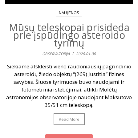
NAUJIENOS
Mūsų teleskopai prisideda
prie įspūdingo asteroido
tyrimų
OBSERVATORIJA
/
2026-01-30
Siekiame atskleisti vieno raudoniausių pagrindinio
asteroidų žiedo objektų “(269) Justitia” fizines
savybes. Šiuose tyrimuose buvo naudojami ir
fotometriniai stebėjimai, atlikti Molėtų
astronomijos observatorijoje naudojant Maksutovo
35/51 cm teleskopą.
Read More