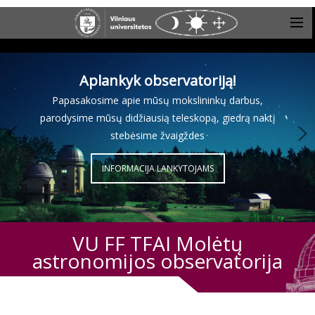
Aplankyk observatoriją!
Papasakosime apie mūsų mokslininkų darbus,
parodysime mūsų didžiausią teleskopą, giedrą naktį
stebėsime žvaigždes
INFORMACIJA LANKYTOJAMS
VU FF TFAI Molėtų
astronomijos observatorija