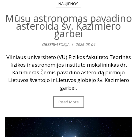
NAUJIENOS
Mūsų astronomas pavadino
asteroidą šv. Kazimiero
garbei
OBSERVATORIJA
/
2026-03-04
Vilniaus universiteto (VU) Fizikos fakulteto Teorinės
fizikos ir astronomijos instituto mokslininkas dr.
Kazimieras Černis pavadino asteroidą pirmojo
Lietuvos šventojo ir Lietuvos globėjo šv. Kazimiero
garbei.
Read More