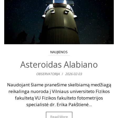
NAUJIENOS
Asteroidas Alabiano
OBSERVATORIJA
/
2026-02-03
Naudojant šiame pranešime skelbiamą medžiagą
reikalinga nuoroda į Vilniaus universiteto Fizikos
fakultetą VU Fizikos fakulteto fotometrijos
specialistė dr. Erika Pakštienė...
Read More