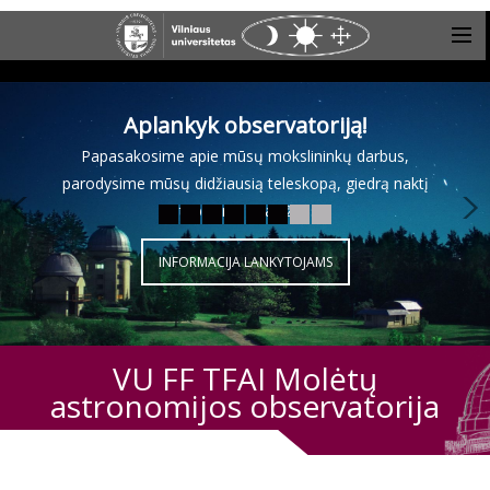
Aplankyk observatoriją!
Papasakosime apie mūsų mokslininkų darbus,
parodysime mūsų didžiausią teleskopą, giedrą naktį
stebėsime žvaigždes
INFORMACIJA LANKYTOJAMS
VU FF TFAI Molėtų
astronomijos observatorija