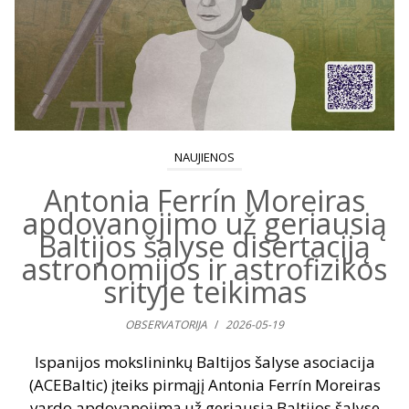
NAUJIENOS
Antonia Ferrín Moreiras
apdovanojimo už geriausią
Baltijos šalyse disertaciją
astronomijos ir astrofizikos
srityje teikimas
OBSERVATORIJA
/
2026-05-19
Ispanijos mokslininkų Baltijos šalyse asociacija
(ACEBaltic) įteiks pirmąjį Antonia Ferrín Moreiras
vardo apdovanojimą už geriausią Baltijos šalyse