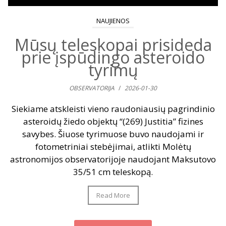
NAUJIENOS
Mūsų teleskopai prisideda
prie įspūdingo asteroido
tyrimų
OBSERVATORIJA
/
2026-01-30
Siekiame atskleisti vieno raudoniausių pagrindinio
asteroidų žiedo objektų “(269) Justitia” fizines
savybes. Šiuose tyrimuose buvo naudojami ir
fotometriniai stebėjimai, atlikti Molėtų
astronomijos observatorijoje naudojant Maksutovo
35/51 cm teleskopą.
Read More