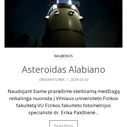
NAUJIENOS
Asteroidas Alabiano
OBSERVATORIJA
/
2026-02-03
Naudojant šiame pranešime skelbiamą medžiagą
reikalinga nuoroda į Vilniaus universiteto Fizikos
fakultetą VU Fizikos fakulteto fotometrijos
specialistė dr. Erika Pakštienė...
Read More