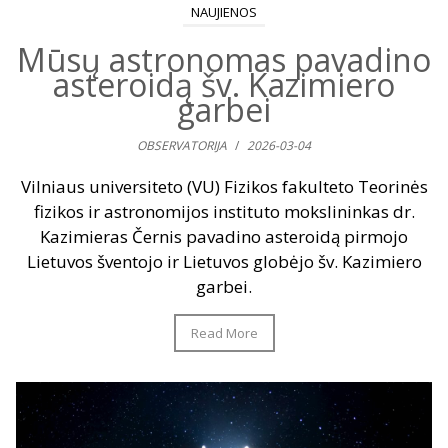
NAUJIENOS
Mūsų astronomas pavadino
asteroidą šv. Kazimiero
garbei
OBSERVATORIJA
/
2026-03-04
Vilniaus universiteto (VU) Fizikos fakulteto Teorinės
fizikos ir astronomijos instituto mokslininkas dr.
Kazimieras Černis pavadino asteroidą pirmojo
Lietuvos šventojo ir Lietuvos globėjo šv. Kazimiero
garbei.
Read More