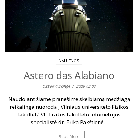
NAUJIENOS
Asteroidas Alabiano
OBSERVATORIJA
/
2026-02-03
Naudojant šiame pranešime skelbiamą medžiagą
reikalinga nuoroda į Vilniaus universiteto Fizikos
fakultetą VU Fizikos fakulteto fotometrijos
specialistė dr. Erika Pakštienė...
Read More