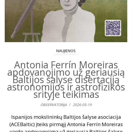
NAUJIENOS
Antonia Ferrín Moreiras
apdovanojimo už geriausią
Baltijos šalyse disertaciją
astronomijos ir astrofizikos
srityje teikimas
OBSERVATORIJA
/
2026-05-19
Ispanijos mokslininkų Baltijos šalyse asociacija
(ACEBaltic) įteiks pirmąjį Antonia Ferrín Moreiras
vardo apdovanojimą už geriausią Baltijos šalyse