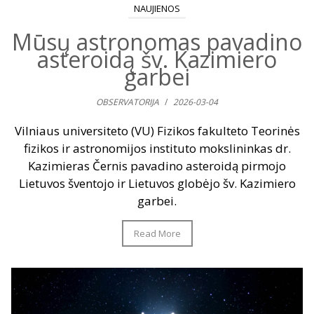
NAUJIENOS
Mūsų astronomas pavadino
asteroidą šv. Kazimiero
garbei
OBSERVATORIJA
/
2026-03-04
Vilniaus universiteto (VU) Fizikos fakulteto Teorinės
fizikos ir astronomijos instituto mokslininkas dr.
Kazimieras Černis pavadino asteroidą pirmojo
Lietuvos šventojo ir Lietuvos globėjo šv. Kazimiero
garbei.
Read More