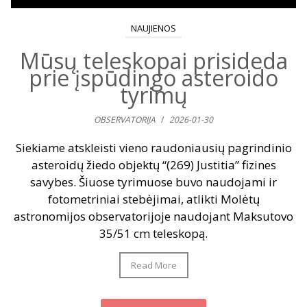
NAUJIENOS
Mūsų teleskopai prisideda
prie įspūdingo asteroido
tyrimų
OBSERVATORIJA
/
2026-01-30
Siekiame atskleisti vieno raudoniausių pagrindinio
asteroidų žiedo objektų “(269) Justitia” fizines
savybes. Šiuose tyrimuose buvo naudojami ir
fotometriniai stebėjimai, atlikti Molėtų
astronomijos observatorijoje naudojant Maksutovo
35/51 cm teleskopą.
Read More