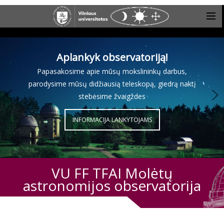
Aplankyk observatoriją!
Papasakosime apie mūsų mokslininkų darbus,
parodysime mūsų didžiausią teleskopą, giedrą naktį
stebėsime žvaigždes
INFORMACIJA LANKYTOJAMS
VU FF TFAI Molėtų
astronomijos observatorija