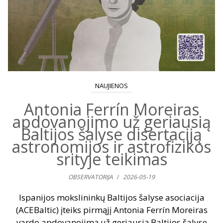
NAUJIENOS
Antonia Ferrín Moreiras
apdovanojimo už geriausią
Baltijos šalyse disertaciją
astronomijos ir astrofizikos
srityje teikimas
OBSERVATORIJA
/
2026-05-19
Ispanijos mokslininkų Baltijos šalyse asociacija
(ACEBaltic) įteiks pirmąjį Antonia Ferrín Moreiras
vardo apdovanojimą už geriausią Baltijos šalyse