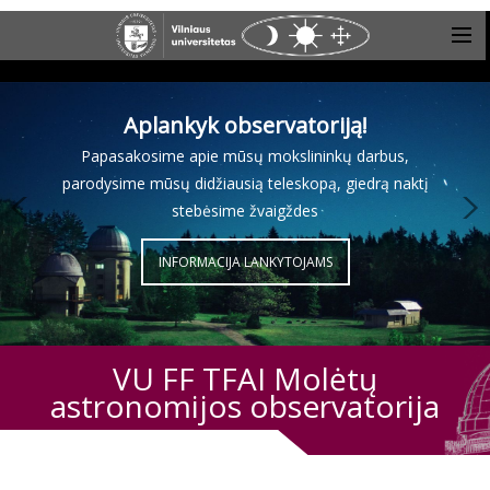
Aplankyk observatoriją!
Papasakosime apie mūsų mokslininkų darbus,
parodysime mūsų didžiausią teleskopą, giedrą naktį
stebėsime žvaigždes
INFORMACIJA LANKYTOJAMS
VU FF TFAI Molėtų
astronomijos observatorija