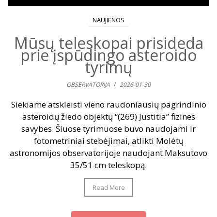
NAUJIENOS
Mūsų teleskopai prisideda
prie įspūdingo asteroido
tyrimų
OBSERVATORIJA
/
2026-01-30
Siekiame atskleisti vieno raudoniausių pagrindinio
asteroidų žiedo objektų “(269) Justitia” fizines
savybes. Šiuose tyrimuose buvo naudojami ir
fotometriniai stebėjimai, atlikti Molėtų
astronomijos observatorijoje naudojant Maksutovo
35/51 cm teleskopą.
Read More