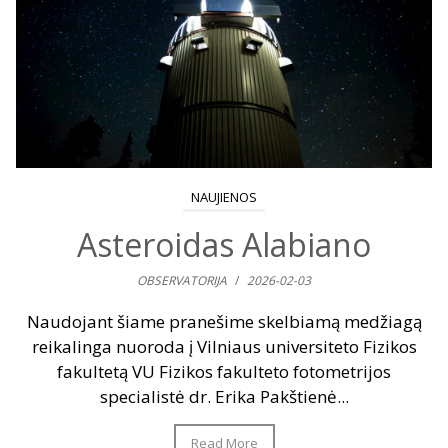
NAUJIENOS
Asteroidas Alabiano
OBSERVATORIJA
/
2026-02-03
Naudojant šiame pranešime skelbiamą medžiagą
reikalinga nuoroda į Vilniaus universiteto Fizikos
fakultetą VU Fizikos fakulteto fotometrijos
specialistė dr. Erika Pakštienė...
Read More