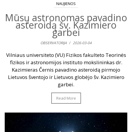
NAUJIENOS
Mūsų astronomas pavadino
asteroidą šv. Kazimiero
garbei
OBSERVATORIJA
/
2026-03-04
Vilniaus universiteto (VU) Fizikos fakulteto Teorinės
fizikos ir astronomijos instituto mokslininkas dr.
Kazimieras Černis pavadino asteroidą pirmojo
Lietuvos šventojo ir Lietuvos globėjo šv. Kazimiero
garbei.
Read More