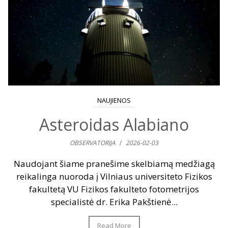
NAUJIENOS
Asteroidas Alabiano
OBSERVATORIJA
/
2026-02-03
Naudojant šiame pranešime skelbiamą medžiagą
reikalinga nuoroda į Vilniaus universiteto Fizikos
fakultetą VU Fizikos fakulteto fotometrijos
specialistė dr. Erika Pakštienė...
Read More