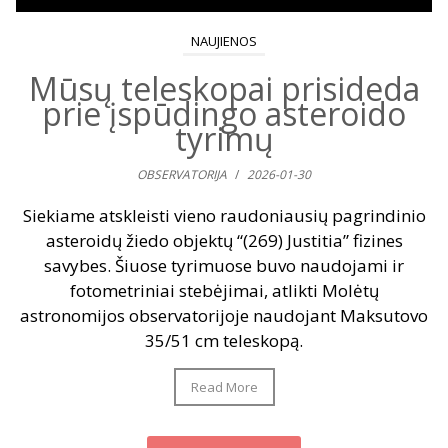
NAUJIENOS
Mūsų teleskopai prisideda
prie įspūdingo asteroido
tyrimų
OBSERVATORIJA
/
2026-01-30
Siekiame atskleisti vieno raudoniausių pagrindinio
asteroidų žiedo objektų “(269) Justitia” fizines
savybes. Šiuose tyrimuose buvo naudojami ir
fotometriniai stebėjimai, atlikti Molėtų
astronomijos observatorijoje naudojant Maksutovo
35/51 cm teleskopą.
Read More