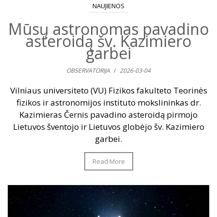
NAUJIENOS
Mūsų astronomas pavadino
asteroidą šv. Kazimiero
garbei
OBSERVATORIJA
/
2026-03-04
Vilniaus universiteto (VU) Fizikos fakulteto Teorinės
fizikos ir astronomijos instituto mokslininkas dr.
Kazimieras Černis pavadino asteroidą pirmojo
Lietuvos šventojo ir Lietuvos globėjo šv. Kazimiero
garbei.
Read More