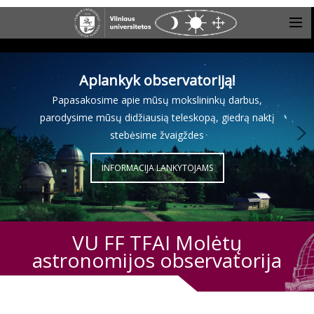
Aplankyk observatoriją!
Papasakosime apie mūsų mokslininkų darbus,
parodysime mūsų didžiausią teleskopą, giedrą naktį
stebėsime žvaigždes
INFORMACIJA LANKYTOJAMS
VU FF TFAI Molėtų
astronomijos observatorija