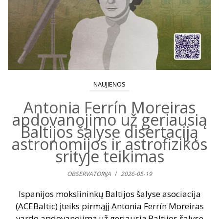
NAUJIENOS
Antonia Ferrín Moreiras
apdovanojimo už geriausią
Baltijos šalyse disertaciją
astronomijos ir astrofizikos
srityje teikimas
OBSERVATORIJA
/
2026-05-19
Ispanijos mokslininkų Baltijos šalyse asociacija
(ACEBaltic) įteiks pirmąjį Antonia Ferrín Moreiras
vardo apdovanojimą už geriausią Baltijos šalyse