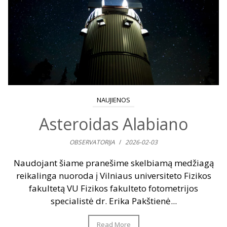
NAUJIENOS
Asteroidas Alabiano
OBSERVATORIJA
/
2026-02-03
Naudojant šiame pranešime skelbiamą medžiagą
reikalinga nuoroda į Vilniaus universiteto Fizikos
fakultetą VU Fizikos fakulteto fotometrijos
specialistė dr. Erika Pakštienė...
Read More