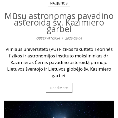
NAUJIENOS
Mūsų astronomas pavadino
asteroidą šv. Kazimiero
garbei
OBSERVATORIJA
/
2026-03-04
Vilniaus universiteto (VU) Fizikos fakulteto Teorinės
fizikos ir astronomijos instituto mokslininkas dr.
Kazimieras Černis pavadino asteroidą pirmojo
Lietuvos šventojo ir Lietuvos globėjo šv. Kazimiero
garbei.
Read More