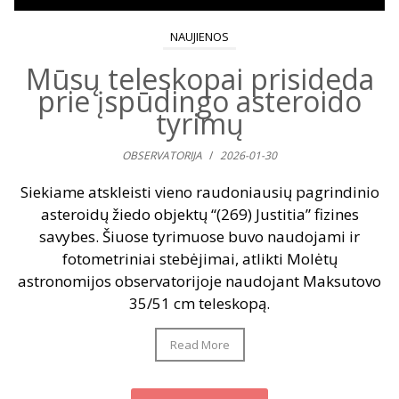
NAUJIENOS
Mūsų teleskopai prisideda
prie įspūdingo asteroido
tyrimų
OBSERVATORIJA
/
2026-01-30
Siekiame atskleisti vieno raudoniausių pagrindinio
asteroidų žiedo objektų “(269) Justitia” fizines
savybes. Šiuose tyrimuose buvo naudojami ir
fotometriniai stebėjimai, atlikti Molėtų
astronomijos observatorijoje naudojant Maksutovo
35/51 cm teleskopą.
Read More