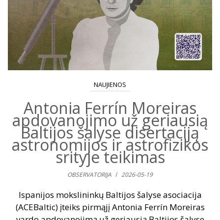
NAUJIENOS
Antonia Ferrín Moreiras
apdovanojimo už geriausią
Baltijos šalyse disertaciją
astronomijos ir astrofizikos
srityje teikimas
OBSERVATORIJA
/
2026-05-19
Ispanijos mokslininkų Baltijos šalyse asociacija
(ACEBaltic) įteiks pirmąjį Antonia Ferrín Moreiras
vardo apdovanojimą už geriausią Baltijos šalyse