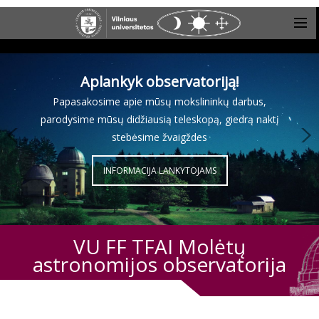
Aplankyk observatoriją!
Papasakosime apie mūsų mokslininkų darbus,
parodysime mūsų didžiausią teleskopą, giedrą naktį
stebėsime žvaigždes
INFORMACIJA LANKYTOJAMS
VU FF TFAI Molėtų
astronomijos observatorija