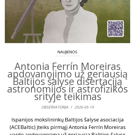
NAUJIENOS
Antonia Ferrín Moreiras
apdovanojimo už geriausią
Baltijos šalyse disertaciją
astronomijos ir astrofizikos
srityje teikimas
OBSERVATORIJA
/
2026-05-19
Ispanijos mokslininkų Baltijos šalyse asociacija
(ACEBaltic) įteiks pirmąjį Antonia Ferrín Moreiras
vardo apdovanojimą už geriausią Baltijos šalyse