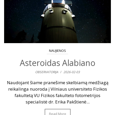
NAUJIENOS
Asteroidas Alabiano
OBSERVATORIJA
/
2026-02-03
Naudojant šiame pranešime skelbiamą medžiagą
reikalinga nuoroda į Vilniaus universiteto Fizikos
fakultetą VU Fizikos fakulteto fotometrijos
specialistė dr. Erika Pakštienė...
Read More