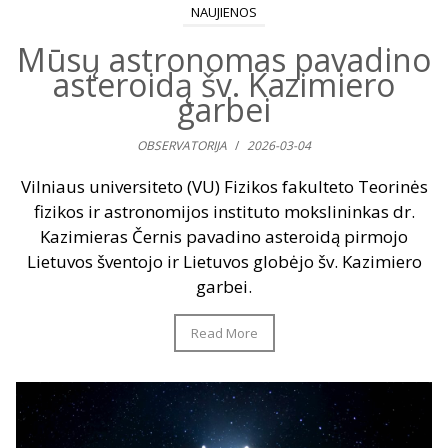
NAUJIENOS
Mūsų astronomas pavadino
asteroidą šv. Kazimiero
garbei
OBSERVATORIJA
/
2026-03-04
Vilniaus universiteto (VU) Fizikos fakulteto Teorinės
fizikos ir astronomijos instituto mokslininkas dr.
Kazimieras Černis pavadino asteroidą pirmojo
Lietuvos šventojo ir Lietuvos globėjo šv. Kazimiero
garbei.
Read More