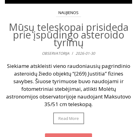
NAUJIENOS
Mūsų teleskopai prisideda
prie įspūdingo asteroido
tyrimų
OBSERVATORIJA
/
2026-01-30
Siekiame atskleisti vieno raudoniausių pagrindinio
asteroidų žiedo objektų “(269) Justitia” fizines
savybes. Šiuose tyrimuose buvo naudojami ir
fotometriniai stebėjimai, atlikti Molėtų
astronomijos observatorijoje naudojant Maksutovo
35/51 cm teleskopą.
Read More