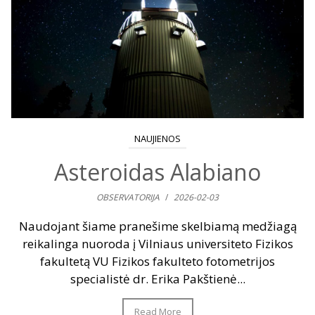
NAUJIENOS
Asteroidas Alabiano
OBSERVATORIJA
/
2026-02-03
Naudojant šiame pranešime skelbiamą medžiagą
reikalinga nuoroda į Vilniaus universiteto Fizikos
fakultetą VU Fizikos fakulteto fotometrijos
specialistė dr. Erika Pakštienė...
Read More