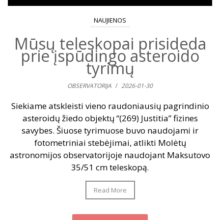
NAUJIENOS
Mūsų teleskopai prisideda
prie įspūdingo asteroido
tyrimų
OBSERVATORIJA
/
2026-01-30
Siekiame atskleisti vieno raudoniausių pagrindinio
asteroidų žiedo objektų “(269) Justitia” fizines
savybes. Šiuose tyrimuose buvo naudojami ir
fotometriniai stebėjimai, atlikti Molėtų
astronomijos observatorijoje naudojant Maksutovo
35/51 cm teleskopą.
Read More