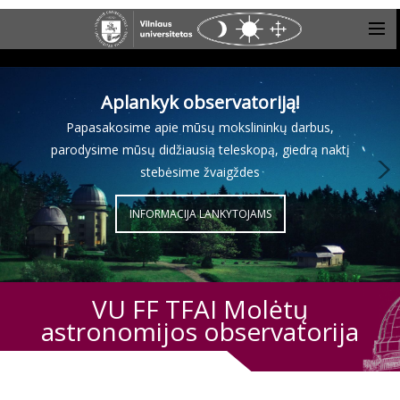
Aplankyk observatoriją!
Papasakosime apie mūsų mokslininkų darbus,
parodysime mūsų didžiausią teleskopą, giedrą naktį
stebėsime žvaigždes
INFORMACIJA LANKYTOJAMS
VU FF TFAI Molėtų
astronomijos observatorija