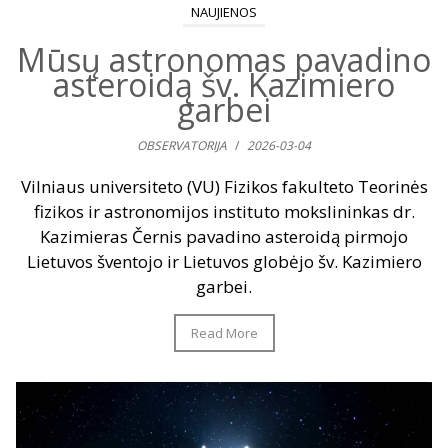
NAUJIENOS
Mūsų astronomas pavadino
asteroidą šv. Kazimiero
garbei
OBSERVATORIJA
/
2026-03-04
Vilniaus universiteto (VU) Fizikos fakulteto Teorinės
fizikos ir astronomijos instituto mokslininkas dr.
Kazimieras Černis pavadino asteroidą pirmojo
Lietuvos šventojo ir Lietuvos globėjo šv. Kazimiero
garbei.
Read More