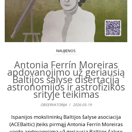
NAUJIENOS
Antonia Ferrín Moreiras
apdovanojimo už geriausią
Baltijos šalyse disertaciją
astronomijos ir astrofizikos
srityje teikimas
OBSERVATORIJA
/
2026-05-19
Ispanijos mokslininkų Baltijos šalyse asociacija
(ACEBaltic) įteiks pirmąjį Antonia Ferrín Moreiras
vardo apdovanojimą už geriausią Baltijos šalyse