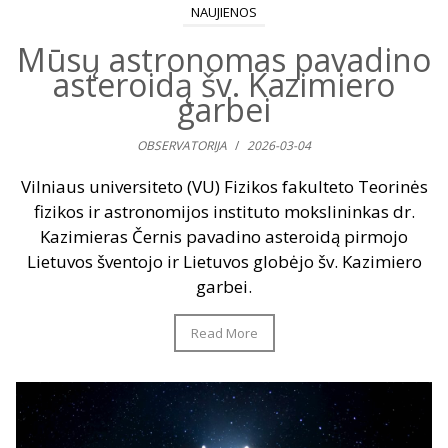
NAUJIENOS
Mūsų astronomas pavadino
asteroidą šv. Kazimiero
garbei
OBSERVATORIJA
/
2026-03-04
Vilniaus universiteto (VU) Fizikos fakulteto Teorinės
fizikos ir astronomijos instituto mokslininkas dr.
Kazimieras Černis pavadino asteroidą pirmojo
Lietuvos šventojo ir Lietuvos globėjo šv. Kazimiero
garbei.
Read More