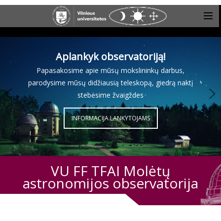
Aplankyk observatoriją!
Papasakosime apie mūsų mokslininkų darbus,
parodysime mūsų didžiausią teleskopą, giedrą naktį
stebėsime žvaigždes
INFORMACIJA LANKYTOJAMS
VU FF TFAI Molėtų
astronomijos observatorija