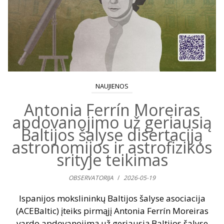
NAUJIENOS
Antonia Ferrín Moreiras
apdovanojimo už geriausią
Baltijos šalyse disertaciją
astronomijos ir astrofizikos
srityje teikimas
OBSERVATORIJA
/
2026-05-19
Ispanijos mokslininkų Baltijos šalyse asociacija
(ACEBaltic) įteiks pirmąjį Antonia Ferrín Moreiras
vardo apdovanojimą už geriausią Baltijos šalyse