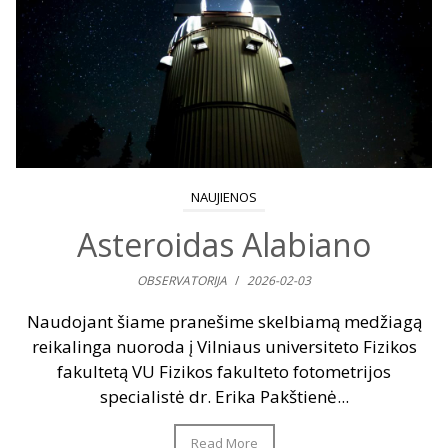
NAUJIENOS
Asteroidas Alabiano
OBSERVATORIJA
/
2026-02-03
Naudojant šiame pranešime skelbiamą medžiagą
reikalinga nuoroda į Vilniaus universiteto Fizikos
fakultetą VU Fizikos fakulteto fotometrijos
specialistė dr. Erika Pakštienė...
Read More