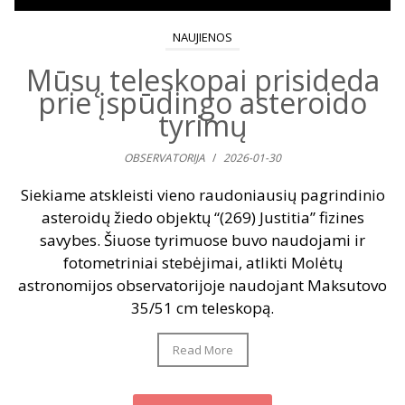
NAUJIENOS
Mūsų teleskopai prisideda
prie įspūdingo asteroido
tyrimų
OBSERVATORIJA
/
2026-01-30
Siekiame atskleisti vieno raudoniausių pagrindinio
asteroidų žiedo objektų “(269) Justitia” fizines
savybes. Šiuose tyrimuose buvo naudojami ir
fotometriniai stebėjimai, atlikti Molėtų
astronomijos observatorijoje naudojant Maksutovo
35/51 cm teleskopą.
Read More