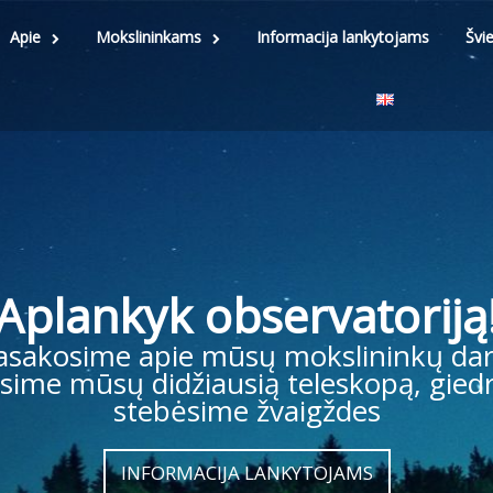
Apie
Mokslininkams
Informacija lankytojams
Švi
Aplankyk observatoriją
asakosime apie mūsų mokslininkų dar
sime mūsų didžiausią teleskopą, giedr
stebėsime žvaigždes
INFORMACIJA LANKYTOJAMS