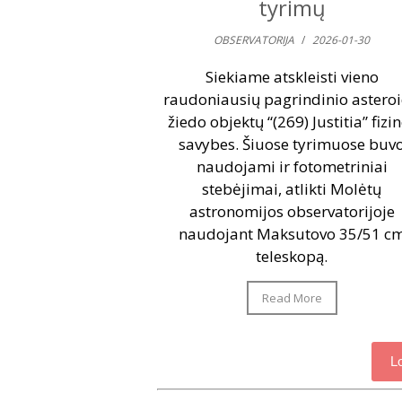
tyrimų
OBSERVATORIJA
/
2026-01-30
Siekiame atskleisti vieno
raudoniausių pagrindinio astero
žiedo objektų “(269) Justitia” fizi
savybes. Šiuose tyrimuose buv
naudojami ir fotometriniai
stebėjimai, atlikti Molėtų
astronomijos observatorijoje
naudojant Maksutovo 35/51 c
teleskopą.
Read More
L