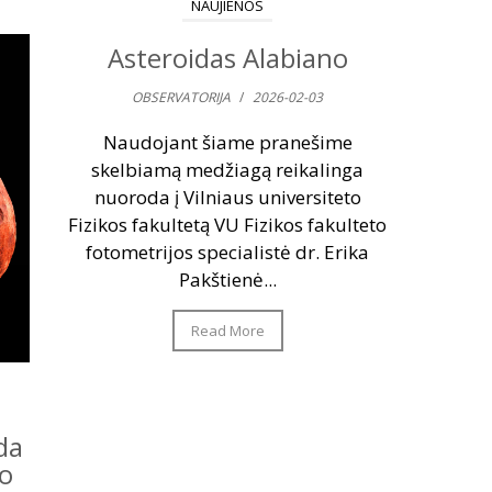
NAUJIENOS
Asteroidas Alabiano
OBSERVATORIJA
/
2026-02-03
Naudojant šiame pranešime
skelbiamą medžiagą reikalinga
nuoroda į Vilniaus universiteto
Fizikos fakultetą VU Fizikos fakulteto
fotometrijos specialistė dr. Erika
Pakštienė...
Read More
da
do