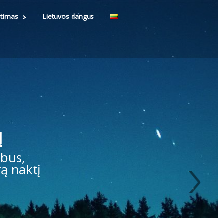
etimas
Lietuvos dangus
!
bus,
ą naktį