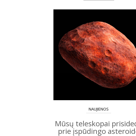
NAUJIENOS
Mūsų teleskopai priside
prie įspūdingo asteroi