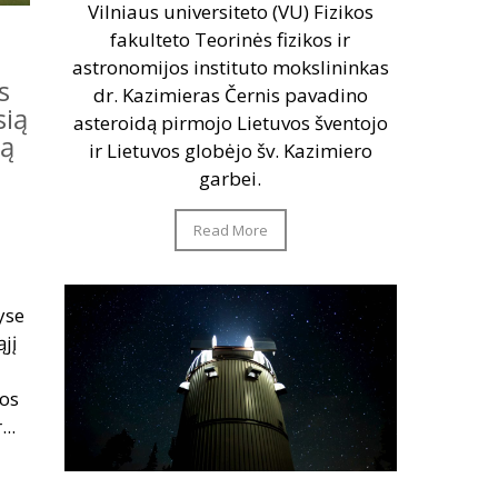
Vilniaus universiteto (VU) Fizikos
fakulteto Teorinės fizikos ir
astronomijos instituto mokslininkas
s
dr. Kazimieras Černis pavadino
sią
asteroidą pirmojo Lietuvos šventojo
ją
ir Lietuvos globėjo šv. Kazimiero
garbei.
Read More
yse
jį
jos
..