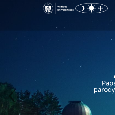
Pap
parody