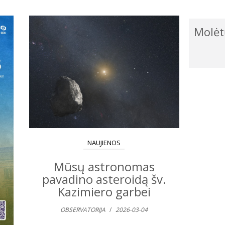
Molėt
NAUJIENOS
Mūsų astronomas
pavadino asteroidą šv.
Kazimiero garbei
OBSERVATORIJA
/
2026-03-04