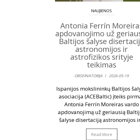
NAUJIENOS
Antonia Ferrín Moreira
apdovanojimo už geriau
Baltijos šalyse disertaci
astronomijos ir
astrofizikos srityje
teikimas
OBSERVATORIJA
/
2026-05-19
Ispanijos mokslininkų Baltijos šal
asociacija (ACEBaltic) įteiks pirmą
Antonia Ferrín Moreiras vardo
apdovanojimą už geriausią Balti
šalyse disertaciją astronomijos ir.
Read More