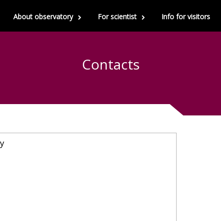
About observatory
For scientist
Info for visitors
Contacts
ry