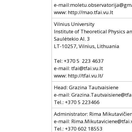
e-mail:
moletu.observatorija@gm
www:
http://mao.tfai.vu.lt
Vilnius University
Institute of Theoretical Physics 
Saulėtekio Al. 3
LT-10257, Vilnius, Lithuania
Tel: +370 5 223 4637
e-mail:
tfai@tfai.vu.lt
www:
http://tfai.vu.lt/
Head: Grazina Tautvaisiene
e-mail:
Grazina.Tautvaisiene@tfai
Tel.: +370 5 223466
Administrator: Rima Mikutavičie
e-mail:
Rima.Mikutaviciene@tfai.v
Tel.: +370 602 18553