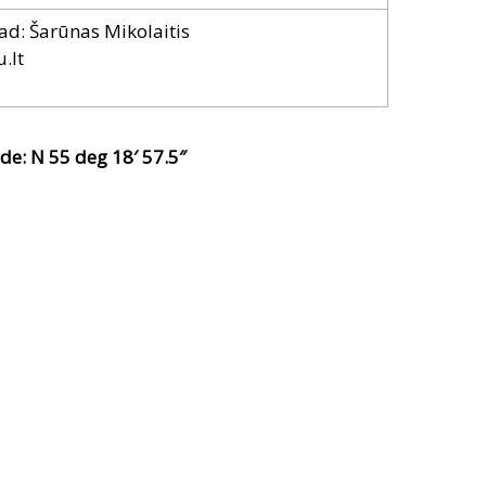
d: Šarūnas Mikolaitis
.lt
ude: N 55 deg 18′ 57.5″