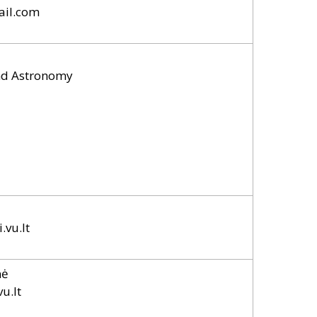
ail.com
and Astronomy
.vu.lt
nė
u.lt